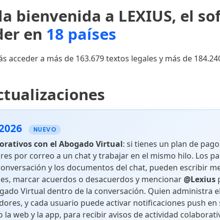
la bienvenida a LEXIUS, el so
Leyes
Decretos
íder en
18 países
s acceder a más de 163.679 textos legales y más de 184.24
Circulares
Ordenanz
ctualizaciones
Acuerdos
Anexos
 2026
NUEVO
orativos con el Abogado Virtual
: si tienes un plan de pag
res por correo a un chat y trabajar en el mismo hilo. Los pa
Jurisprudencia
conversación y los documentos del chat, pueden escribir m
es, marcar acuerdos o desacuerdos y mencionar
@Lexius
p
gado Virtual dentro de la conversación. Quien administra e
ores, y cada usuario puede activar notificaciones push en 
Sala Civil
Sala Pena
la web y la app, para recibir avisos de actividad colaborati