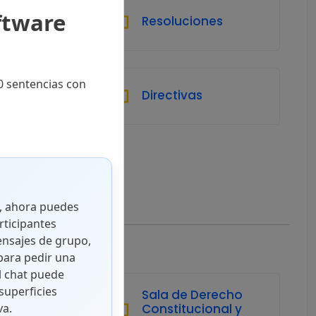
ftware
Resoluciones
0 sentencias con
as
Directivas
o, ahora puedes
rticipantes
ensajes de grupo,
ara pedir una
l chat puede
superficies
Sala de Derecho
l
Constitucional y
va.