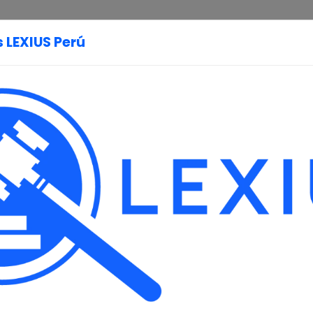
 LEXIUS Perú
Página Principal
Legislación
Constitución
Convenio
Política
1993