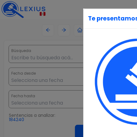
Te presentamos
Búsqueda
Fecha desde
Fecha hasta
Sentencias
a analizar:
184240
Buscar