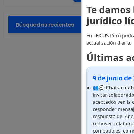
Te damos 
jurídico l
Búsquedas recientes
En LEXIUS Perú podrá
actualización diaria.
Últimas a
9 de junio de
👥💬
Chats colab
invitar colaborado
aceptados ven la 
responder mensaj
respuesta del Abo
remover colaborad
compatibles, como 